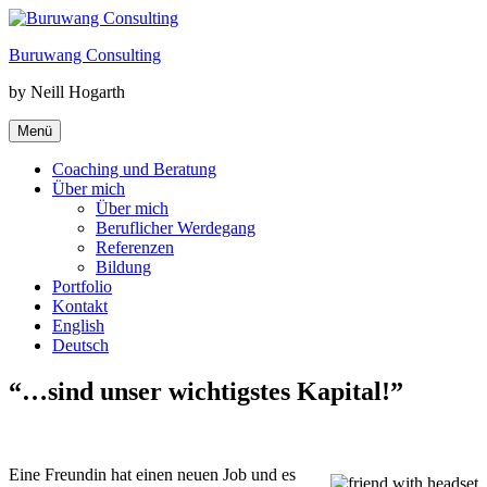
Zum
Inhalt
Buruwang Consulting
springen
by Neill Hogarth
Menü
Coaching und Beratung
Über mich
Über mich
Beruflicher Werdegang
Referenzen
Bildung
Portfolio
Kontakt
English
Deutsch
“…sind unser wichtigstes Kapital!”
Eine Freundin hat einen neuen Job und es