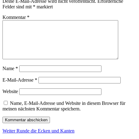
Deine E-Mail-Adresse wird nicht veröffentlicht.
Erforderliche
Felder sind mit
*
markiert
Kommentar
*
Name
*
E-Mail-Adresse
*
Website
Name, E-Mail-Adresse und Website in diesem Browser für
meinen nächsten Kommentar speichern.
Beitragsnavigation
Nächster
Weiter
Runde die Ecken und Kanten
Beitrag: